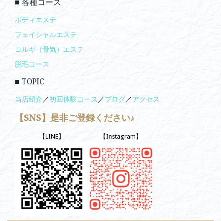
■ 各種コース
ボディエステ
フェイシャルエステ
コルギ（骨気）エステ
脱毛コース
■ TOPIC
当店紹介
／
初回体験コース
／
ブログ
／
アクセス
【SNS】是非ご登録ください♪
【LINE】
【Instagram】