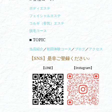
ボディエステ
フェイシャルエステ
コルギ（骨気）エステ
脱毛コース
■ TOPIC
当店紹介
／
初回体験コース
／
ブログ
／
アクセス
【SNS】是非ご登録ください♪
【LINE】
【Instagram】