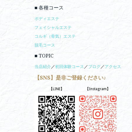
■ 各種コース
ボディエステ
フェイシャルエステ
コルギ（骨気）エステ
脱毛コース
■ TOPIC
当店紹介
／
初回体験コース
／
ブログ
／
アクセス
【SNS】是非ご登録ください♪
【LINE】
【Instagram】