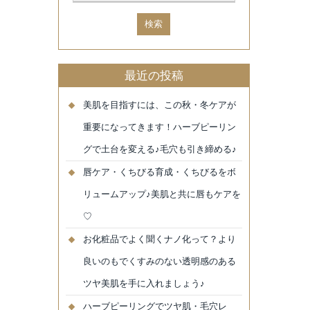
最近の投稿
美肌を目指すには、この秋・冬ケアが
重要になってきます！ハーブピーリン
グで土台を変える♪毛穴も引き締める♪
唇ケア・くちびる育成・くちびるをボ
リュームアップ♪美肌と共に唇もケアを
♡
お化粧品でよく聞くナノ化って？より
良いのもでくすみのない透明感のある
ツヤ美肌を手に入れましょう♪
ハーブピーリングでツヤ肌・毛穴レ