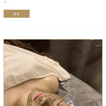
す…
続き