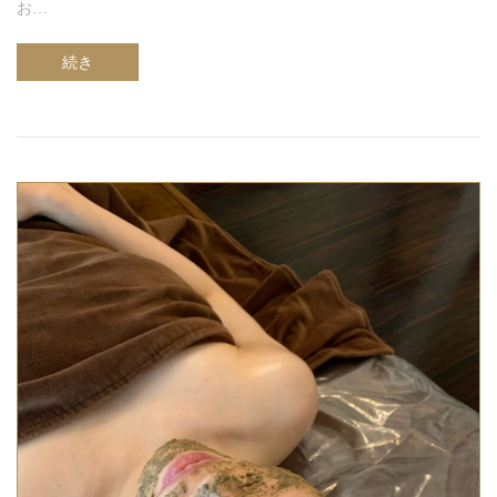
お…
続き