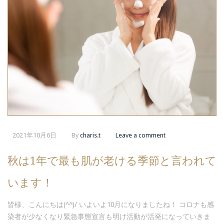
2021年10月6日
By
charis.t
Leave a comment
秋は1年で最も肌が老ける季節と言われて
います！
皆様、こんにちは(^^)/ いよいよ10月になりましたね！ コロナも感
染者が少なくなり緊急事態宣言も明け活動が活発になっていきま