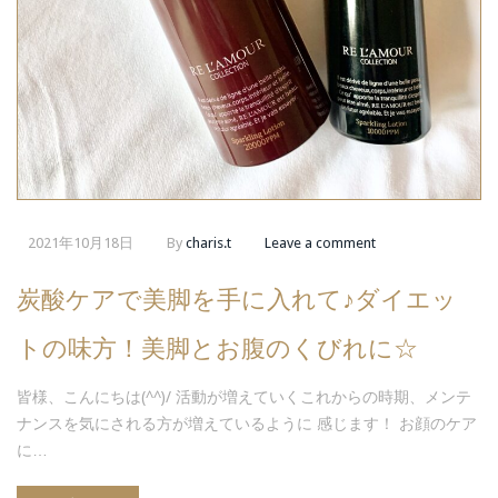
2021年10月18日
By
charis.t
Leave a comment
炭酸ケアで美脚を手に入れて♪ダイエッ
トの味方！美脚とお腹のくびれに☆
皆様、こんにちは(^^)/ 活動が増えていくこれからの時期、メンテ
ナンスを気にされる方が増えているように 感じます！ お顔のケア
に…