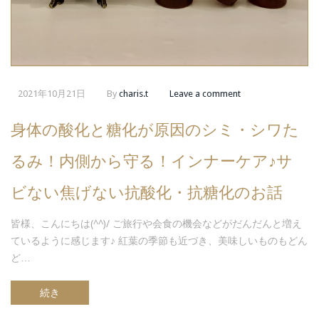
2021年10月21日
By
charis.t
Leave a comment
身体の酸化と糖化が原因のシミ・シワた
るみ！内側から守る！インナーケア♪サ
ビない焦げない抗酸化・抗糖化のお話
皆様、こんにちは(^^)/ ご旅行や会食の機会などがだんだんと増え
ているように感じます♪ 紅葉の季節も近づき、美味しいものもどん
ど…
続き