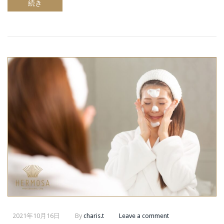
続き
2021年10月16日
By
charis.t
Leave a comment