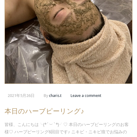
2021年5月26日
By
charis.t
Leave a comment
本日のハーブピーリング♪
皆様、こんにちは╰(*´︶`*)╯♡ 本日のハーブピーリングのお客
様♡ ハーブピーリング6回目です♪ ニキビ・ニキビ痕でお悩みの