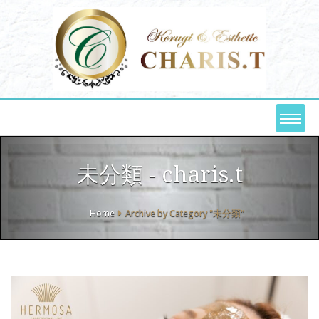
未分類 - charis.t
Home
Archive by Category "未分類"