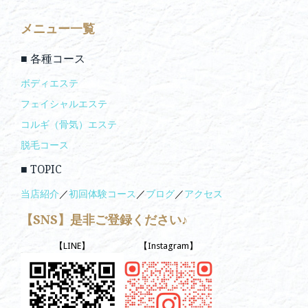
メニュー一覧
■ 各種コース
ボディエステ
フェイシャルエステ
コルギ（骨気）エステ
脱毛コース
■ TOPIC
当店紹介
／
初回体験コース
／
ブログ
／
アクセス
【SNS】是非ご登録ください♪
【LINE】
【Instagram】