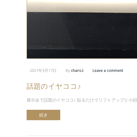
2021年5月17日
By
charis.t
Leave a comment
話題のイヤココ♪
展示会で話題のイヤココ♪ 貼るだけでリフトアップと小
続き