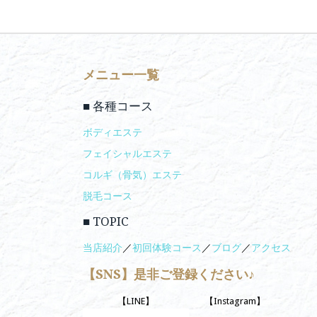
メニュー一覧
■ 各種コース
ボディエステ
フェイシャルエステ
コルギ（骨気）エステ
脱毛コース
■ TOPIC
当店紹介
／
初回体験コース
／
ブログ
／
アクセス
【SNS】是非ご登録ください♪
【LINE】
【Instagram】