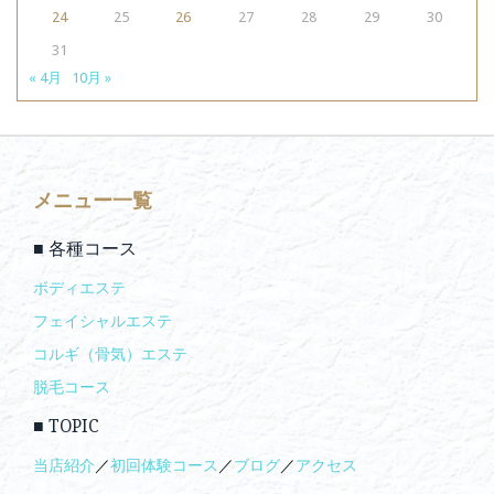
24
25
26
27
28
29
30
31
« 4月
10月 »
メニュー一覧
■ 各種コース
ボディエステ
フェイシャルエステ
コルギ（骨気）エステ
脱毛コース
■ TOPIC
当店紹介
／
初回体験コース
／
ブログ
／
アクセス