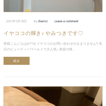
2021年5月18日
By
charis.t
Leave a comment
イヤココの輝き♪ やみつきです♡
皆様こんにちは(o^^o) イヤココのお問い合わせが止まりません‼︎ 先
日のビューティーワールドで大人気♪ 美容の情…
続き